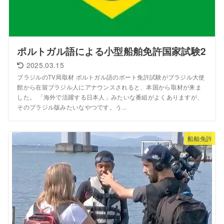
ポルトガル語による小型船舶免許国家試験2
2025.03.15
ブラジルのTV局取材 ポルトガル語のボート免許試験がブラジル大使
館から在留ブラジル人にアナウンスされると、本国から取材が来ま
した。 「海外で活躍する日本人」みたいな番組がよくありますが、
そのブラジル版みたいなやつです。う...
船舶免許