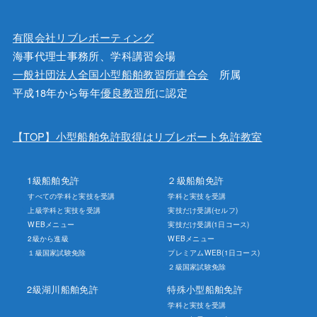
有限会社リブレボーティング
海事代理士事務所、学科講習会場
一般社団法人全国小型船舶教習所連合会
所属
平成18年から毎年
優良教習所
に認定
【TOP】小型船舶免許取得はリブレボート免許教室
1級船舶免許
２級船舶免許
すべての学科と実技を受講
学科と実技を受講
上級学科と実技を受講
実技だけ受講(セルフ)
WEBメニュー
実技だけ受講(1日コース)
2級から進級
WEBメニュー
１級国家試験免除
プレミアムWEB(1日コース)
２級国家試験免除
2級湖川船舶免許
特殊小型船舶免許
学科と実技を受講