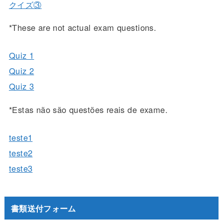
クイズ③
*These are not actual exam questions.
Quiz 1
Quiz 2
Quiz 3
*Estas não são questões reais de exame.
teste1
teste2
teste3
書類送付フォーム