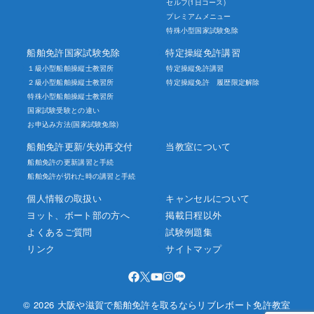
セルフ(1日コース)
プレミアムメニュー
特殊小型国家試験免除
船舶免許国家試験免除
特定操縦免許講習
１級小型船舶操縦士教習所
特定操縦免許講習
２級小型船舶操縦士教習所
特定操縦免許 履歴限定解除
特殊小型船舶操縦士教習所
国家試験受験との違い
お申込み方法(国家試験免除)
船舶免許更新/失効再交付
当教室について
船舶免許の更新講習と手続
船舶免許が切れた時の講習と手続
個人情報の取扱い
キャンセルについて
ヨット、ボート部の方へ
掲載日程以外
よくあるご質問
試験例題集
リンク
サイトマップ
© 2026 大阪や滋賀で船舶免許を取るならリブレボート免許教室