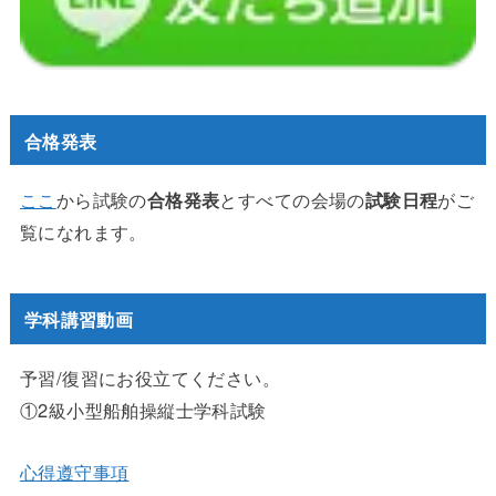
合格発表
ここ
から試験の
合格発表
とすべての会場の
試験日程
がご
覧になれます。
学科講習動画
予習/復習にお役立てください。
①2級小型船舶操縦士学科試験
心得遵守事項