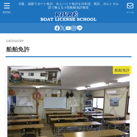
大阪、滋賀でボート免許、水上バイク免許を日本語、英語、ポルトガル
語で教える小型船舶免許教室
MENU
メール
船舶免許
船舶免許