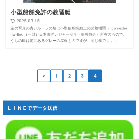
小型船舶免許の教習艇
2025.03.15
左の写真の青いルーフの艇は小型船舶操縦士の試験機関（ icon-exter
nal-link （一財）日本海洋レジャー安全・振興協会）所有のもので、
うちの艇は前にあるグレーの屋根ものですが、同じ艇で１，...
＜
1
2
3
4
ＬＩＮＥでデータ送信