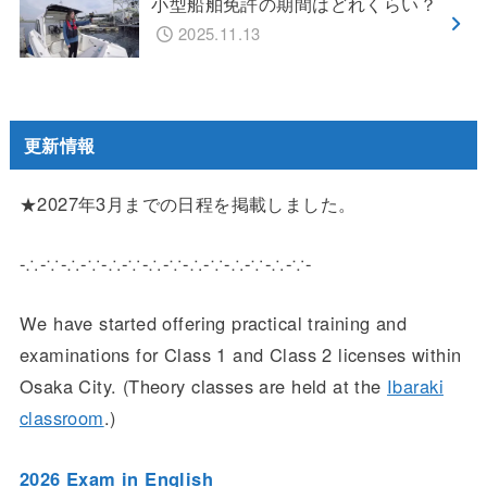
小型船舶免許の期間はどれくらい？
2025.11.13
更新情報
★2027年3月までの日程を掲載しました。
-∴-∵-∴-∵-∴-∵-∴-∵-∴-∵-∴-∵-∴-∵-
We have started offering practical training and
examinations for Class 1 and Class 2 licenses within
Osaka City. (Theory classes are held at the
Ibaraki
classroom
.)
2026 Exam in English