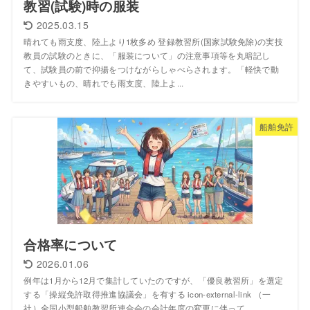
教習(試験)時の服装
2025.03.15
晴れても雨支度、陸上より1枚多め 登録教習所(国家試験免除)の実技
教員の試験のときに、「服装について」の注意事項等を丸暗記し
て、試験員の前で抑揚をつけながらしゃべらされます。「軽快で動
きやすいもの、晴れでも雨支度、陸上よ...
船舶免許
合格率について
2026.01.06
例年は1月から12月で集計していたのですが、「優良教習所」を選定
する「操縦免許取得推進協議会」を有する icon-external-link （一
社）全国小型船舶教習所連合会の会計年度の変更に伴って、...