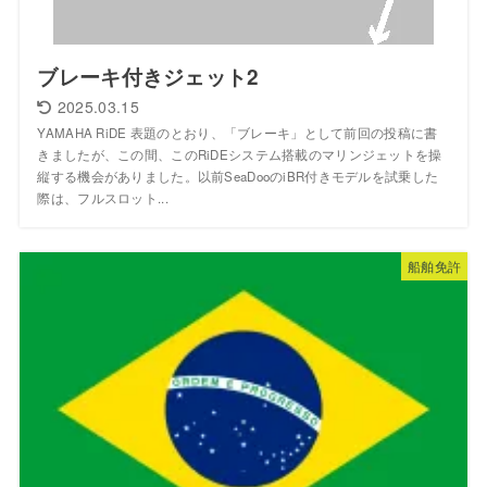
ブレーキ付きジェット2
2025.03.15
YAMAHA RiDE 表題のとおり、「ブレーキ」として前回の投稿に書
きましたが、この間、このRiDEシステム搭載のマリンジェットを操
縦する機会がありました。以前SeaDooのiBR付きモデルを試乗した
際は、フルスロット...
船舶免許