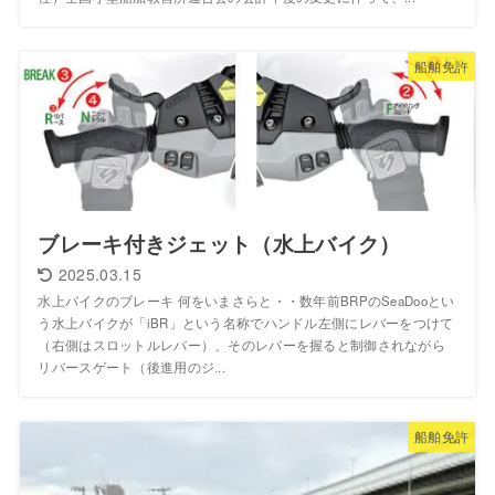
船舶免許
ブレーキ付きジェット（水上バイク）
2025.03.15
水上バイクのブレーキ 何をいまさらと・・数年前BRPのSeaDooとい
う水上バイクが「iBR」という名称でハンドル左側にレバーをつけて
（右側はスロットルレバー）、そのレバーを握ると制御されながら
リバースゲート（後進用のジ...
船舶免許