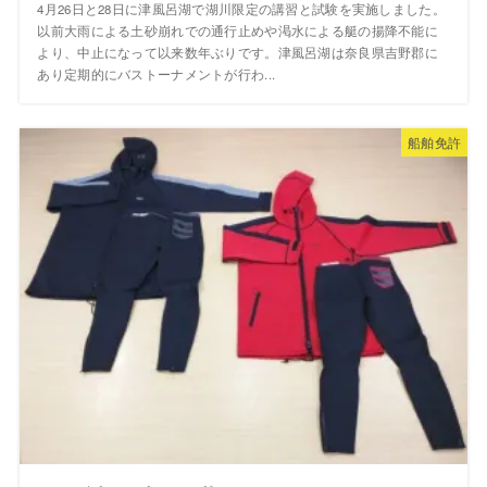
4月26日と28日に津風呂湖で湖川限定の講習と試験を実施しました。
以前大雨による土砂崩れでの通行止めや渇水による艇の揚降不能に
より、中止になって以来数年ぶりです。津風呂湖は奈良県吉野郡に
あり定期的にバストーナメントが行わ...
船舶免許