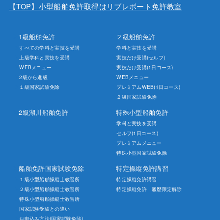
【TOP】小型船舶免許取得はリブレボート免許教室
1級船舶免許
２級船舶免許
すべての学科と実技を受講
学科と実技を受講
上級学科と実技を受講
実技だけ受講(セルフ)
WEBメニュー
実技だけ受講(1日コース)
2級から進級
WEBメニュー
１級国家試験免除
プレミアムWEB(1日コース)
２級国家試験免除
2級湖川船舶免許
特殊小型船舶免許
学科と実技を受講
セルフ(1日コース)
プレミアムメニュー
特殊小型国家試験免除
船舶免許国家試験免除
特定操縦免許講習
１級小型船舶操縦士教習所
特定操縦免許講習
２級小型船舶操縦士教習所
特定操縦免許 履歴限定解除
特殊小型船舶操縦士教習所
国家試験受験との違い
お申込み方法(国家試験免除)