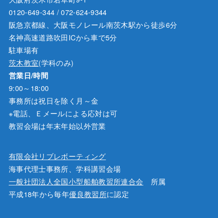
0120-649-344 / 072-624-9344
阪急京都線、大阪モノレール南茨木駅から徒歩6分
名神高速道路吹田ICから車で5分
駐車場有
茨木教室
(学科のみ)
営業日/時間
9:00～18:00
事務所は祝日を除く月～金
※電話、Ｅメールによる応対は可
教習会場は年末年始以外営業
有限会社リブレボーティング
海事代理士事務所、学科講習会場
一般社団法人全国小型船舶教習所連合会
所属
平成18年から毎年
優良教習所
に認定