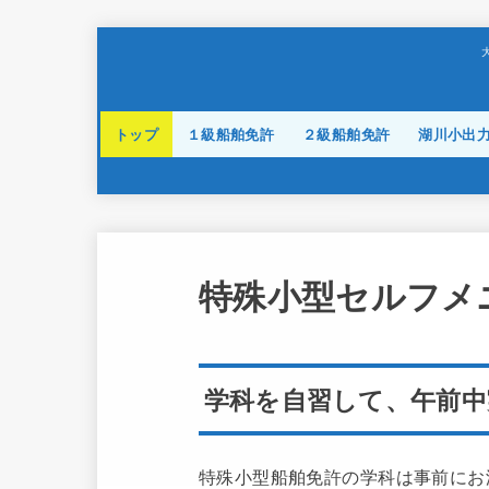
トップ
１級船舶免許
２級船舶免許
湖川小出
特殊小型セルフメ
学科を
自習
して、午前中
特殊小型船舶免許の学科は事前にお