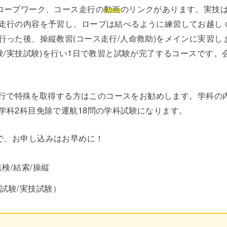
ロープワーク、コース走行の
動画
のリンクがあります。実技
走行の内容を予習し、ロープは結べるように練習してお越し
行った後、操縦教習(コース走行/人命救助)をメインに実習し
験/実技試験)を行い1日で教習と試験が完了する
コース
です。
時進行で特殊を取得する方はこのコースをお勧めします。学科の
学科2科目免除で運航18問の学科試験になります。
で、お申し込みはお早めに！
検/結索/操縦
試験/実技試験）