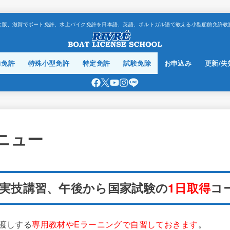
大阪、滋賀でボート免許、水上バイク免許を日本語、英語、ポルトガル語で教える小型船舶免許教
力免許
特殊小型免許
特定免許
試験免除
お申込み
更新/失
ニュー
実技講習、午後から国家試験の
1日取得
コ
渡しする
専用教材やEラーニングで自習しておきます
。