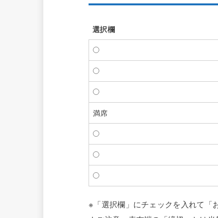
選択欄
選択欄
満席
※「選択欄」にチェックを入れて「