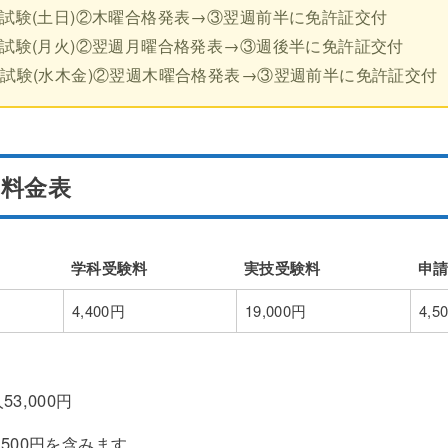
0～国家試験(土日)②木曜合格発表→③翌週前半に免許証交付
0～国家試験(月火)②翌週月曜合格発表→③週後半に免許証交付
0～国家試験(水木金)②翌週木曜合格発表→③翌週前半に免許証交付
料金表
学科受験料
実技受験料
申
学科受験料
実技受験料
申
4,400円
19,000円
4,5
3,000円
500円を含みます。