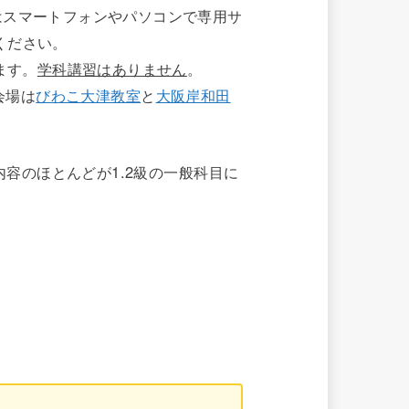
はスマートフォンやパソコンで専用サ
ください。
ます。
学科講習はありません
。
会場は
びわこ大津教室
と
大阪岸和田
内容のほとんどが1.2級の一般科目に