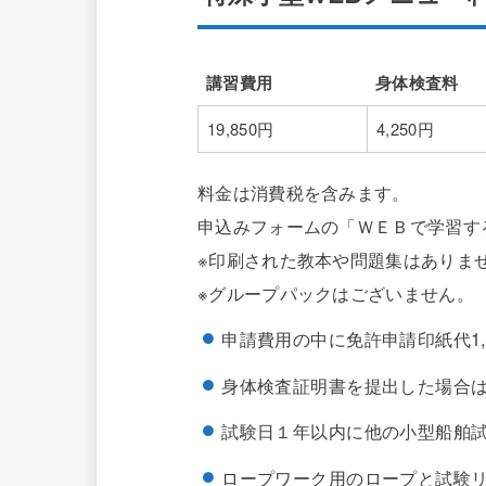
講習費用
身体検査料
講習費用
身体検査料
19,850円
4,250円
料金は消費税を含みます。
申込みフォームの「ＷＥＢで学習す
※印刷された教本や問題集はありま
※グループパックはございません。
申請費用の中に免許申請印紙代1,
身体検査証明書を提出した場合は身
試験日１年以内に他の小型船舶
ロープワーク用のロープと試験