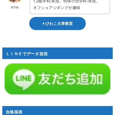
1,2級学科/実技、特殊小型学科/実技。
オフショアジギングが趣味
栗田勉
びわこ大津教室
ＬＩＮＥでデータ送信
合格発表