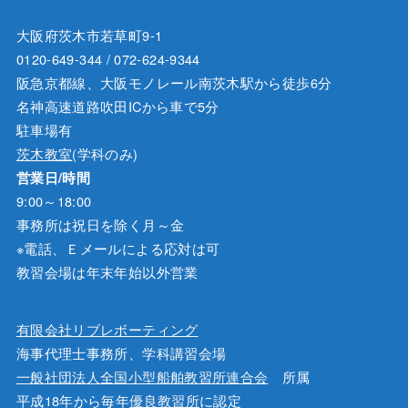
大阪府茨木市若草町9-1
0120-649-344 / 072-624-9344
阪急京都線、大阪モノレール南茨木駅から徒歩6分
名神高速道路吹田ICから車で5分
駐車場有
茨木教室
(学科のみ)
営業日/時間
9:00～18:00
事務所は祝日を除く月～金
※電話、Ｅメールによる応対は可
教習会場は年末年始以外営業
有限会社リブレボーティング
海事代理士事務所、学科講習会場
一般社団法人全国小型船舶教習所連合会
所属
平成18年から毎年
優良教習所
に認定