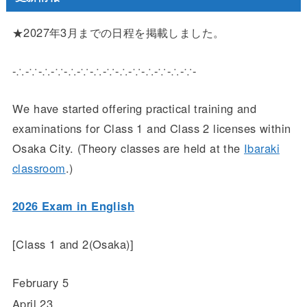
★2027年3月までの日程を掲載しました。
-∴-∵-∴-∵-∴-∵-∴-∵-∴-∵-∴-∵-∴-∵-
We have started offering practical training and
examinations for Class 1 and Class 2 licenses within
Osaka City. (Theory classes are held at the
Ibaraki
classroom
.)
2026 Exam in English
[Class 1 and 2(Osaka)]
February 5
April 23