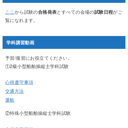
ここ
から試験の
合格発表
とすべての会場の
試験日程
がご
覧になれます。
学科講習動画
予習/復習にお役立てください。
①2級小型船舶操縦士学科試験
心得遵守事項
交通方法
運航
②特殊小型船舶操縦士学科試験