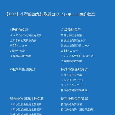
【TOP】小型船舶免許取得はリブレボート免許教室
1級船舶免許
２級船舶免許
すべての学科と実技を受講
学科と実技を受講
上級学科と実技を受講
実技だけ受講(セルフ)
WEBメニュー
実技だけ受講(1日コース)
2級から進級
WEBメニュー
１級国家試験免除
プレミアムWEB(1日コース)
２級国家試験免除
2級湖川船舶免許
特殊小型船舶免許
学科と実技を受講
セルフ(1日コース)
プレミアムメニュー
特殊小型国家試験免除
船舶免許国家試験免除
特定操縦免許講習
１級小型船舶操縦士教習所
特定操縦免許講習
２級小型船舶操縦士教習所
特定操縦免許 履歴限定解除
特殊小型船舶操縦士教習所