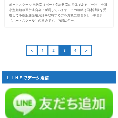
ボートスクール 当教室はボート免許教室の団体である（一社）全国
小型船舶教習所連合会に所属しています。この組織は国家試験を受
験して小型船舶操縦免許を取得する方を対象に教習を行う教習所
（ボートスクール）の連合です。内部に年一...
＜
1
2
3
4
＞
ＬＩＮＥでデータ送信