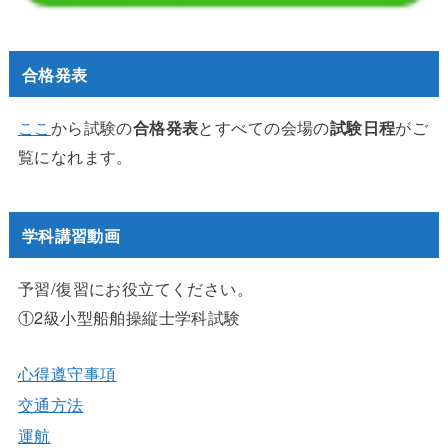
合格発表
ここ
から試験の
合格発表
とすべての会場の
試験日程
がご
覧になれます。
学科講習動画
予習/復習にお役立てください。
①2級小型船舶操縦士学科試験
心得遵守事項
交通方法
運航