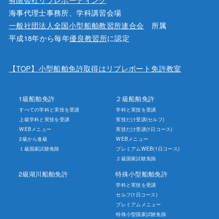
海事代理士事務所、学科講習会場
一般社団法人全国小型船舶教習所連合会
所属
平成18年から毎年
優良教習所
に認定
【TOP】小型船舶免許取得はリブレボート免許教室
1級船舶免許
２級船舶免許
すべての学科と実技を受講
学科と実技を受講
上級学科と実技を受講
実技だけ受講(セルフ)
WEBメニュー
実技だけ受講(1日コース)
2級から進級
WEBメニュー
１級国家試験免除
プレミアムWEB(1日コース)
２級国家試験免除
2級湖川船舶免許
特殊小型船舶免許
学科と実技を受講
セルフ(1日コース)
プレミアムメニュー
特殊小型国家試験免除