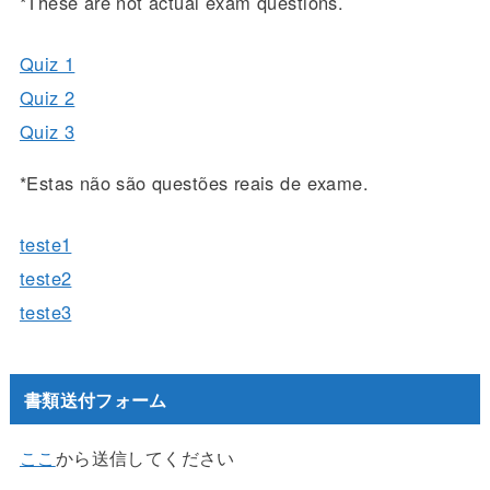
*These are not actual exam questions.
Quiz 1
Quiz 2
Quiz 3
*Estas não são questões reais de exame.
teste1
teste2
teste3
書類送付フォーム
ここ
から送信してください