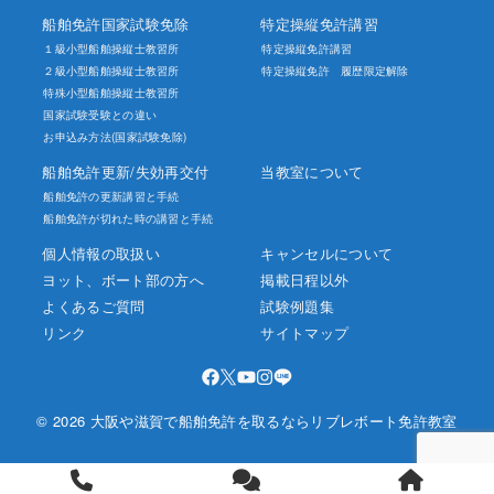
船舶免許国家試験免除
特定操縦免許講習
１級小型船舶操縦士教習所
特定操縦免許講習
２級小型船舶操縦士教習所
特定操縦免許 履歴限定解除
特殊小型船舶操縦士教習所
国家試験受験との違い
お申込み方法(国家試験免除)
船舶免許更新/失効再交付
当教室について
船舶免許の更新講習と手続
船舶免許が切れた時の講習と手続
個人情報の取扱い
キャンセルについて
ヨット、ボート部の方へ
掲載日程以外
よくあるご質問
試験例題集
リンク
サイトマップ
© 2026 大阪や滋賀で船舶免許を取るならリブレボート免許教室