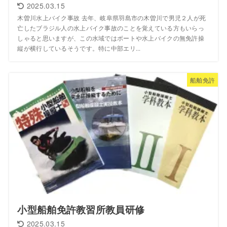
2025.03.15
木曽川水上バイク事故 去年、岐阜県羽島市の木曽川で男児２人が死
亡したブラジル人の水上バイク事故のことを覚えている方もいらっ
しゃると思いますが、この水域ではボートや水上バイクの無免許操
縦が横行しているそうです。特に中部エリ...
船舶免許
小型船舶免許教習所教員研修
2025.03.15