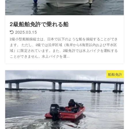
2級船舶免許で乗れる船
2025.03.15
2級小型船舶操縦士は、日本で以下のような船を操縦することができ
ます。 ただし、2級では沿岸区域（海岸から5海里以内および平水区
域）に限定されています。また、2級免許では水上バイクを運転する
ことができません。水上バイクを運...
船舶免許