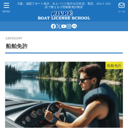
大阪、滋賀でボート免許、水上バイク免許を日本語、英語、ポルトガル
語で教える小型船舶免許教室
MENU
メール
船舶免許
船舶免許