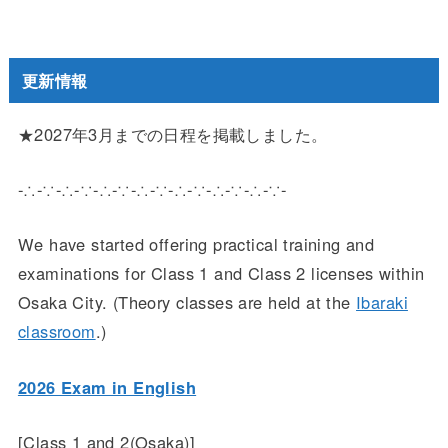
更新情報
★2027年3月までの日程を掲載しました。
-∴-∵-∴-∵-∴-∵-∴-∵-∴-∵-∴-∵-∴-∵-
We have started offering practical training and
examinations for Class 1 and Class 2 licenses within
Osaka City. (Theory classes are held at the
Ibaraki
classroom
.)
2026 Exam in English
[Class 1 and 2(Osaka)]