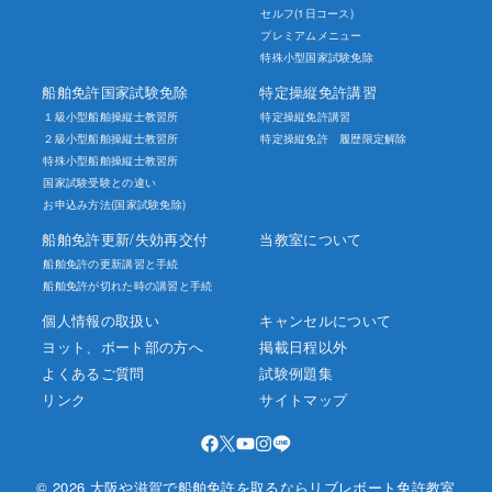
セルフ(1日コース)
プレミアムメニュー
特殊小型国家試験免除
船舶免許国家試験免除
特定操縦免許講習
１級小型船舶操縦士教習所
特定操縦免許講習
２級小型船舶操縦士教習所
特定操縦免許 履歴限定解除
特殊小型船舶操縦士教習所
国家試験受験との違い
お申込み方法(国家試験免除)
船舶免許更新/失効再交付
当教室について
船舶免許の更新講習と手続
船舶免許が切れた時の講習と手続
個人情報の取扱い
キャンセルについて
ヨット、ボート部の方へ
掲載日程以外
よくあるご質問
試験例題集
リンク
サイトマップ
© 2026 大阪や滋賀で船舶免許を取るならリブレボート免許教室