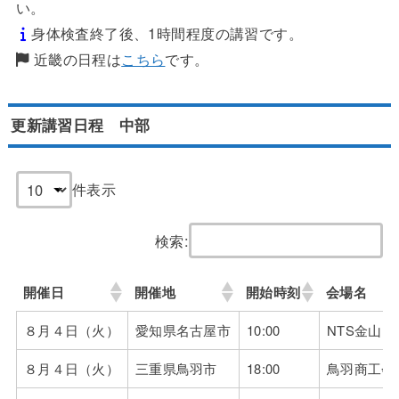
い。
身体検査終了後、1時間程度の講習です。
近畿の日程は
こちら
です。
更新講習日程 中部
件表示
検索:
開催日
開催地
開始時刻
会場名
開催日
開催地
開始時刻
会場名
８月４日（火）
愛知県名古屋市
10:00
NTS金山
８月４日（火）
三重県鳥羽市
18:00
鳥羽商工会