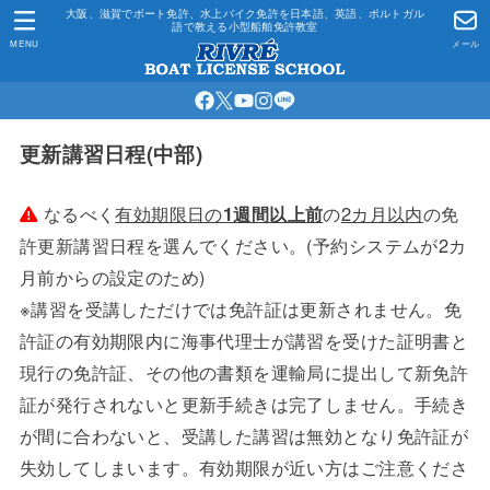
大阪、滋賀でボート免許、水上バイク免許を日本語、英語、ポルトガル
語で教える小型船舶免許教室
MENU
メール
更新講習日程(中部)
なるべく
有効期限日の
1週間以上前
の
2カ月以内
の免
許更新講習日程を選んでください。(予約システムが2カ
月前からの設定のため)
※講習を受講しただけでは免許証は更新されません。免
許証の有効期限内に海事代理士が講習を受けた証明書と
現行の免許証、その他の書類を運輸局に提出して新免許
証が発行されないと更新手続きは完了しません。手続き
が間に合わないと、受講した講習は無効となり免許証が
失効してしまいます。有効期限が近い方はご注意くださ