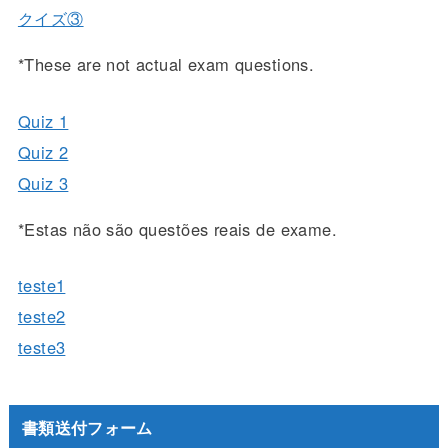
クイズ③
*These are not actual exam questions.
Quiz 1
Quiz 2
Quiz 3
*Estas não são questões reais de exame.
teste1
teste2
teste3
書類送付フォーム