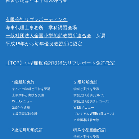
有限会社リブレボーティング
海事代理士事務所、学科講習会場
一般社団法人全国小型船舶教習所連合会
所属
平成18年から毎年
優良教習所
に認定
【TOP】小型船舶免許取得はリブレボート免許教室
1級船舶免許
２級船舶免許
すべての学科と実技を受講
学科と実技を受講
上級学科と実技を受講
実技だけ受講(セルフ)
WEBメニュー
実技だけ受講(1日コース)
2級から進級
WEBメニュー
１級国家試験免除
プレミアムWEB(1日コース)
２級国家試験免除
2級湖川船舶免許
特殊小型船舶免許
学科と実技を受講