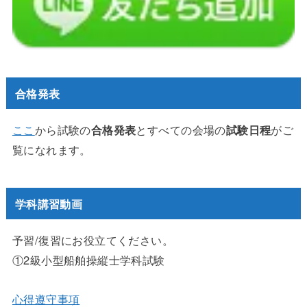
合格発表
ここ
から試験の
合格発表
とすべての会場の
試験日程
がご
覧になれます。
学科講習動画
予習/復習にお役立てください。
①2級小型船舶操縦士学科試験
心得遵守事項