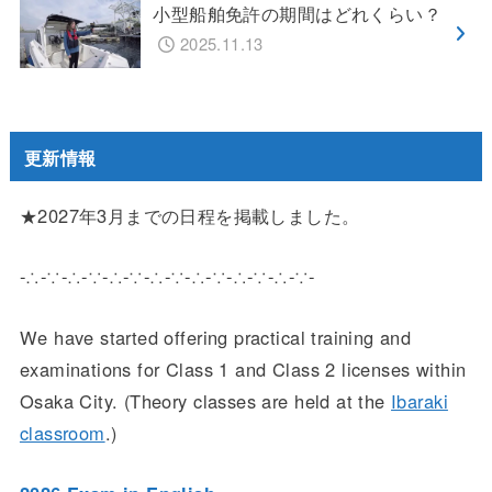
小型船舶免許の期間はどれくらい？
2025.11.13
更新情報
★2027年3月までの日程を掲載しました。
-∴-∵-∴-∵-∴-∵-∴-∵-∴-∵-∴-∵-∴-∵-
We have started offering practical training and
examinations for Class 1 and Class 2 licenses within
Osaka City. (Theory classes are held at the
Ibaraki
classroom
.)