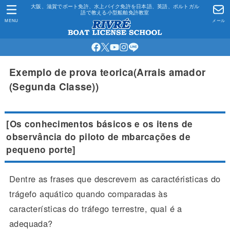
大阪、滋賀でボート免許、水上バイク免許を日本語、英語、ポルトガル
語で教える小型船舶免許教室
MENU
メール
Exemplo de prova teorica(Arrais amador
(Segunda Classe))
[Os conhecimentos básicos e os itens de
observância do piloto de mbarcações de
pequeno porte]
Dentre as frases que descrevem as caractéristicas do
trágefo aquático quando comparadas às
características do tráfego terrestre, qual é a
adequada?