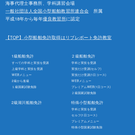
海事代理士事務所、学科講習会場
一般社団法人全国小型船舶教習所連合会
所属
平成18年から毎年
優良教習所
に認定
【TOP】小型船舶免許取得はリブレボート免許教室
1級船舶免許
２級船舶免許
すべての学科と実技を受講
学科と実技を受講
上級学科と実技を受講
実技だけ受講(セルフ)
WEBメニュー
実技だけ受講(1日コース)
2級から進級
WEBメニュー
１級国家試験免除
プレミアムWEB(1日コース)
２級国家試験免除
2級湖川船舶免許
特殊小型船舶免許
学科と実技を受講
セルフ(1日コース)
プレミアムメニュー
特殊小型国家試験免除