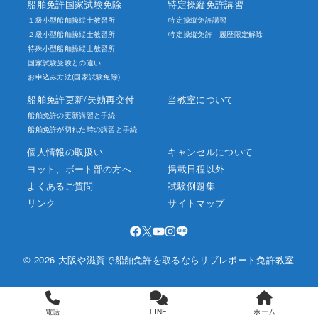
船舶免許国家試験免除
特定操縦免許講習
１級小型船舶操縦士教習所
特定操縦免許講習
２級小型船舶操縦士教習所
特定操縦免許 履歴限定解除
特殊小型船舶操縦士教習所
国家試験受験との違い
お申込み方法(国家試験免除)
船舶免許更新/失効再交付
当教室について
船舶免許の更新講習と手続
船舶免許が切れた時の講習と手続
個人情報の取扱い
キャンセルについて
ヨット、ボート部の方へ
掲載日程以外
よくあるご質問
試験例題集
リンク
サイトマップ
© 2026 大阪や滋賀で船舶免許を取るならリブレボート免許教室
電話
LINE
ホーム