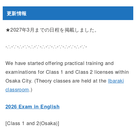
更新情報
★2027年3月までの日程を掲載しました。
-∴-∵-∴-∵-∴-∵-∴-∵-∴-∵-∴-∵-∴-∵-
We have started offering practical training and
examinations for Class 1 and Class 2 licenses within
Osaka City. (Theory classes are held at the
Ibaraki
classroom
.)
2026 Exam in English
[Class 1 and 2(Osaka)]