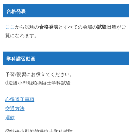
合格発表
ここ
から試験の
合格発表
とすべての会場の
試験日程
がご
覧になれます。
学科講習動画
予習/復習にお役立てください。
①2級小型船舶操縦士学科試験
心得遵守事項
交通方法
運航
②特殊小型船舶操縦士学科試験